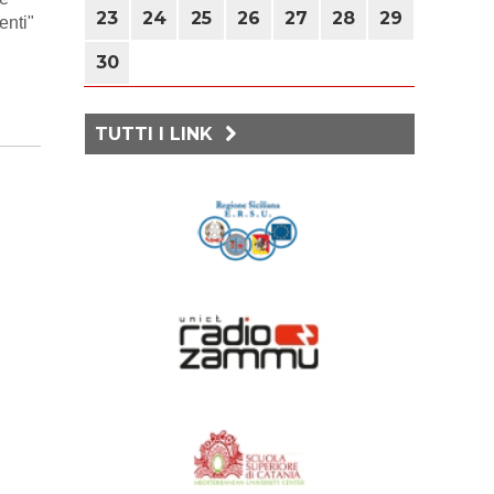
(Economia)
23
24
25
26
27
28
29
enti"
Ciak... Si scienza |
GIO
30
Margherita delle stelle
27
/ Città della Scienza
agosto
Ragusa Foto Festival
TUTTI I LINK
Luci e Ombre al
SAB
Monastero
29
/ Monastero
dei Benedettini
agosto