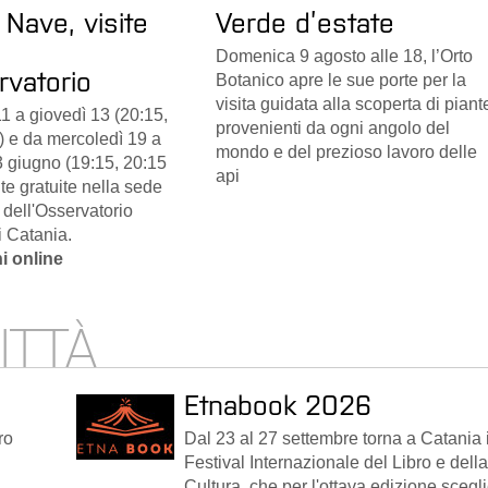
 Nave, visite
Verde d’estate
Domenica 9 agosto alle 18, l’Orto
rvatorio
Botanico apre le sue porte per la
visita guidata alla scoperta di piant
1 a giovedì 13 (20:15,
provenienti da ogni angolo del
) e da mercoledì 19 a
mondo e del prezioso lavoro delle
 giugno (19:15, 20:15
api
ite gratuite nella sede
 dell'Osservatorio
i Catania.
i online
CITTÀ
Etnabook 2026
ro
Dal 23 al 27 settembre torna a Catania i
Festival Internazionale del Libro e della
Cultura, che per l'ottava edizione scegl