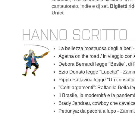
cantautorato, indie e dj set.
Biglietti rid
Unict
HANNO SCRITTO
La bellezza mostruosa degli alberi
-
Agatha on the road / In viaggio con
Debora Bernardi legge "Bestie", di
Ezio Donato legge "Lupetto"
- Zam
Pippo Pattavina legge "Un consulto
"Certi argomenti": Raffaella Bella l
Il Brasile, la modernità e la pandemia:
Brady Jandrau, cowboy che cavalca 
Petrunya: da pecora a lupo
- Zammù