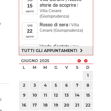
SAB
storie da scoprire
15
/
Villa Cerami
agosto
(Giurisprudenza)
e
Rosso di sera
/ Villa
SAB
22
Cerami (Giurisprudenza)
agosto
Verde d’estate
/ Orto
DOM
TUTTI GLI APPUNTAMENTI
23
Botanico
agosto
GIUGNO 2025
Villa Cerami | Nuove
storie da scoprire
L
M
M
G
V
S
D
/
Villa Cerami
1
(Giurisprudenza)
2
3
4
5
6
7
8
MBC2 - Models and
MAR
Learning in Clustering
25
9
10
11
12
13
14
15
l
and Classification
/
agosto
16
17
18
19
20
21
22
Palazzo delle Scienze
ie