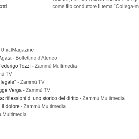
otti
come filo conduttore il tema "Collega-m
 UnictMagazine
 Agata
- Bollettino d'Ateneo
 Federigo Tozzi
- Zammù Multimedia
mù TV
 legale"
- Zammù TV
egge Verga
- Zammù TV
 riflessioni di uno storico del diritto
- Zammù Multimedia
il dolore
- Zammù Multimedia
 Multimedia