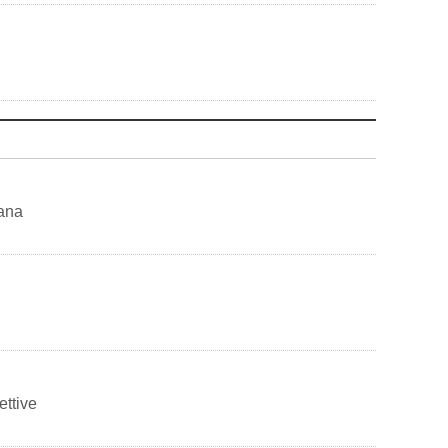
iana
ettive