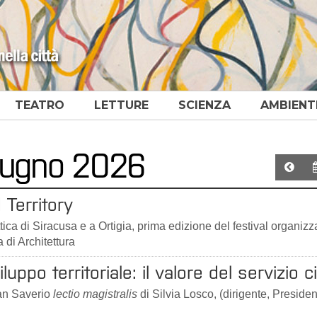
TEATRO
LETTURE
SCIENZA
AMBIENT
giugno 2026
 Territory
ica di Siracusa e a Ortigia, prima edizione del festival organizz
 di Architettura
luppo territoriale: il valore del servizio c
San Saverio
lectio magistralis
di Silvia Losco, (dirigente, Preside