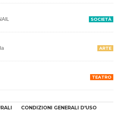
INAIL
SOCIETÀ
la
ARTE
TEATRO
URALI
CONDIZIONI GENERALI D'USO