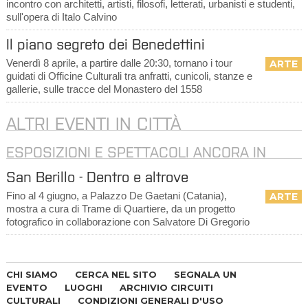
incontro con architetti, artisti, filosofi, letterati, urbanisti e studenti,
sull'opera di Italo Calvino
Il piano segreto dei Benedettini
Venerdì 8 aprile, a partire dalle 20:30, tornano i tour
ARTE
guidati di Officine Culturali tra anfratti, cunicoli, stanze e
gallerie, sulle tracce del Monastero del 1558
ALTRI EVENTI IN CITTÀ
ESPOSIZIONI E SPETTACOLI ANCORA IN
CORSO
San Berillo - Dentro e altrove
Fino al 4 giugno, a Palazzo De Gaetani (Catania),
ARTE
mostra a cura di Trame di Quartiere, da un progetto
fotografico in collaborazione con Salvatore Di Gregorio
CHI SIAMO
CERCA NEL SITO
SEGNALA UN
EVENTO
LUOGHI
ARCHIVIO CIRCUITI
CULTURALI
CONDIZIONI GENERALI D'USO