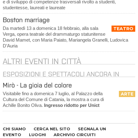
e di sviluppo di competenze trasversali rivolto a studenti,
studentesse, laureati e laureate
Boston marriage
Da martedì 13 a domenica 18 febbraio, alla sala
TEATRO
Verga, opera teatrale del drammaturgo statunitense
David Mamet, con Maria Paiato, Mariangela Granelli, Ludovica
D’Auria
ALTRI EVENTI IN CITTÀ
ESPOSIZIONI E SPETTACOLI ANCORA IN
CORSO
Mirò - La gioia del colore
Visitabile fino a domenica 7 luglio, al Palazzo della
ARTE
Cultura del Comune di Catania, la mostra a cura di
Achille Bonito Oliva.
Ingresso ridotto per Unict
CHI SIAMO
CERCA NEL SITO
SEGNALA UN
EVENTO
LUOGHI
ARCHIVIO CIRCUITI