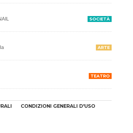
INAIL
SOCIETÀ
la
ARTE
TEATRO
URALI
CONDIZIONI GENERALI D'USO