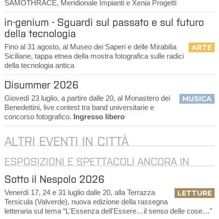
SAMOTHRACE, Meridionale Impianti e Xenia Progetti
in-genium - Sguardi sul passato e sul futuro
della tecnologia
Fino al 31 agosto, al Museo dei Saperi e delle Mirabilia
ARTE
Siciliane, tappa etnea della mostra fotografica sulle radici
della tecnologia antica
Disummer 2026
Giovedì 23 luglio, a partire dalle 20, al Monastero dei
MUSICA
Benedettini, live contest tra band universitarie e
concorso fotografico.
Ingresso libero
ALTRI EVENTI IN CITTÀ
ESPOSIZIONI E SPETTACOLI ANCORA IN
CORSO
Sotto il Nespolo 2026
Venerdì 17, 24 e 31 luglio dalle 20, alla Terrazza
LETTURE
Tersicula (Valverde), nuova edizione della rassegna
letteraria sul tema “L'Essenza dell'Essere…il senso delle cose…"