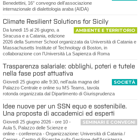
Benedettini, 16° convegno dell'associazione
internazionale di dialettologia araba (AIDA)
Climate Resilient Solutions for Sicily
Da lunedì 15 al 26 giugno, a
AMBIENTE E TERRITORIO
Siracusa e a Catania, edizione
2026 della Summer School organizzata da Università di Catania e
Massachusetts Institute of Technology di Boston, in
collaborazione con l’Università La Sapienza di Roma
Trasparenza salariale: obblighi, poteri e tutele
nella fase post attuativa
Giovedì 25 giugno alle 9:30, nell'aula magna del
SOCIETÀ
Palazzo Centrale e online su MS Teams, tavola
rotonda organizzata dal Dipartimento di Giurisprudenza
Idee nuove per un SSN equo e sostenibile.
Una proposta di accademici ed esperti
Giovedì 25 giugno 2026 - ore 10 -
SEMINARI E CONVEGNI
Aula 5, Palazzo delle Scienze e
online - conferenza - Organizzazione: Università di Catania /
Cergas - Centro di Ricerche sulla Gestione dell’Assistenza