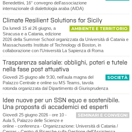
Benedettini, 16° convegno dell'associazione
internazionale di dialettologia araba (AIDA)
Climate Resilient Solutions for Sicily
Da lunedì 15 al 26 giugno, a
AMBIENTE E TERRITORIO
Siracusa e a Catania, edizione
2026 della Summer School organizzata da Università di Catania e
Massachusetts Institute of Technology di Boston, in
collaborazione con l’Università La Sapienza di Roma
Trasparenza salariale: obblighi, poteri e tutele
nella fase post attuativa
Giovedì 25 giugno alle 9:30, nell'aula magna del
SOCIETÀ
Palazzo Centrale e online su MS Teams, tavola
rotonda organizzata dal Dipartimento di Giurisprudenza
Idee nuove per un SSN equo e sostenibile.
Una proposta di accademici ed esperti
Giovedì 25 giugno 2026 - ore 10 -
SEMINARI E CONVEGNI
Aula 5, Palazzo delle Scienze e
online - conferenza - Organizzazione: Università di Catania /
Cergas - Centro di Ricerche sulla Gestione dell’Assistenza