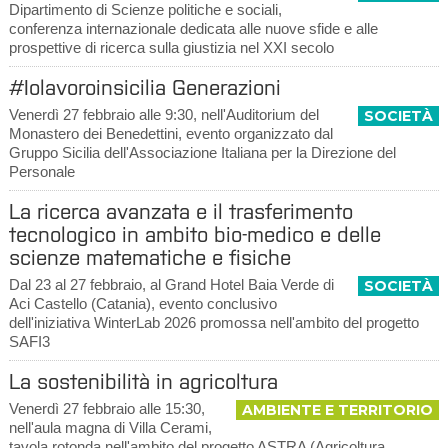
Dipartimento di Scienze politiche e sociali,
conferenza internazionale dedicata alle nuove sfide e alle
prospettive di ricerca sulla giustizia nel XXI secolo
#Iolavoroinsicilia Generazioni
Venerdì 27 febbraio alle 9:30, nell'Auditorium del
SOCIETÀ
Monastero dei Benedettini, evento organizzato dal
Gruppo Sicilia dell'Associazione Italiana per la Direzione del
Personale
La ricerca avanzata e il trasferimento
tecnologico in ambito bio-medico e delle
scienze matematiche e fisiche
Dal 23 al 27 febbraio, al Grand Hotel Baia Verde di
SOCIETÀ
Aci Castello (Catania), evento conclusivo
dell'iniziativa WinterLab 2026 promossa nell'ambito del progetto
SAFI3
La sostenibilità in agricoltura
Venerdì 27 febbraio alle 15:30,
AMBIENTE E TERRITORIO
nell'aula magna di Villa Cerami,
tavola rotonda nell'ambito del progetto ASTRA (Agricoltura