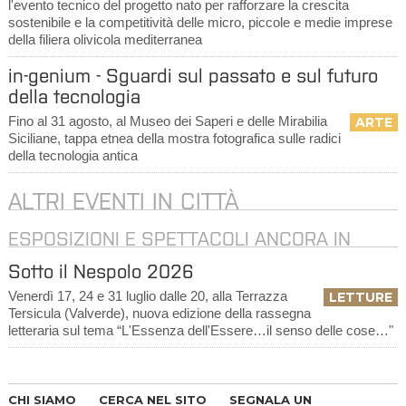
l'evento tecnico del progetto nato per rafforzare la crescita
sostenibile e la competitività delle micro, piccole e medie imprese
della filiera olivicola mediterranea
in-genium - Sguardi sul passato e sul futuro
della tecnologia
Fino al 31 agosto, al Museo dei Saperi e delle Mirabilia
ARTE
Siciliane, tappa etnea della mostra fotografica sulle radici
della tecnologia antica
ALTRI EVENTI IN CITTÀ
ESPOSIZIONI E SPETTACOLI ANCORA IN
CORSO
Sotto il Nespolo 2026
Venerdì 17, 24 e 31 luglio dalle 20, alla Terrazza
LETTURE
Tersicula (Valverde), nuova edizione della rassegna
letteraria sul tema “L'Essenza dell'Essere…il senso delle cose…"
CHI SIAMO
CERCA NEL SITO
SEGNALA UN