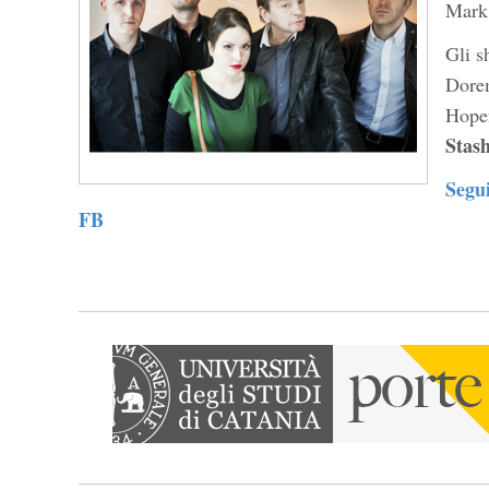
Mark 
Gli s
Dore
Hope
Stas
Segui
FB