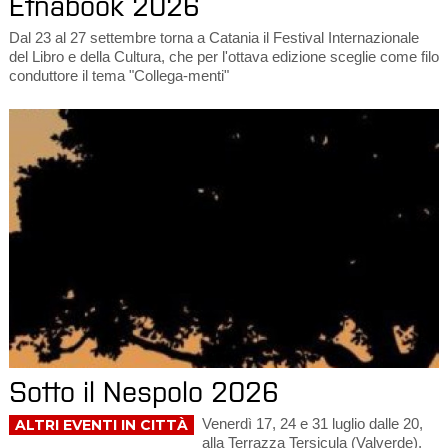
Etnabook 2026
Dal 23 al 27 settembre torna a Catania il Festival Internazionale
del Libro e della Cultura, che per l'ottava edizione sceglie come filo
conduttore il tema "Collega-menti"
Sotto il Nespolo 2026
Venerdì 17, 24 e 31 luglio dalle 20,
ALTRI EVENTI IN CITTÀ
alla Terrazza Tersicula (Valverde),