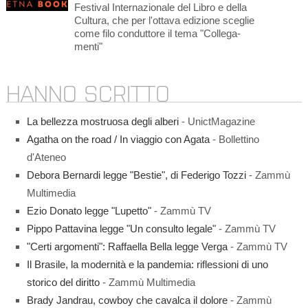
Festival Internazionale del Libro e della
Cultura, che per l'ottava edizione sceglie
come filo conduttore il tema "Collega-
menti"
HANNO SCRITTO
La bellezza mostruosa degli alberi
- UnictMagazine
Agatha on the road / In viaggio con Agata
- Bollettino
d'Ateneo
Debora Bernardi legge "Bestie", di Federigo Tozzi
- Zammù
Multimedia
Ezio Donato legge "Lupetto"
- Zammù TV
Pippo Pattavina legge "Un consulto legale"
- Zammù TV
"Certi argomenti": Raffaella Bella legge Verga
- Zammù TV
Il Brasile, la modernità e la pandemia: riflessioni di uno
storico del diritto
- Zammù Multimedia
Brady Jandrau, cowboy che cavalca il dolore
- Zammù