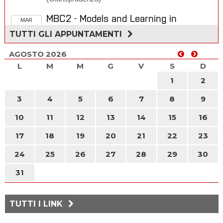
MBC2 - Models and Learning in
MAR
Clustering and Classification
25
/
TUTTI GLI APPUNTAMENTI
Palazzo delle Scienze (Economia)
agosto
AGOSTO 2026
Ciak... Si scienza | Margherita
GIO
L
M
M
G
V
S
D
delle stelle
27
/ Città della Scienza
agosto
1
2
Ragusa Foto Festival
3
4
5
6
7
8
9
Luci e Ombre al Monastero
/
SAB
29
Monastero dei Benedettini
10
11
12
13
14
15
16
agosto
17
18
19
20
21
22
23
Verde d’estate
/ Orto Botanico
DOM
24
25
26
27
28
29
30
30
Villa Cerami | Nuove storie da
agosto
31
scoprire
/ Villa Cerami
(Giurisprudenza)
TUTTI I LINK