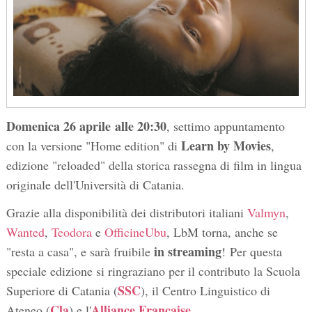
Domenica 26 aprile
alle 20:30
, settimo appuntamento
Learn by Movies
con la versione "Home edition" di
,
edizione "reloaded" della storica rassegna di film in lingua
originale dell'Università di Catania.
Grazie alla disponibilità dei distributori italiani
Valmyn
,
Wanted
,
Teodora
e
OfficineUbu
, LbM torna, anche se
in
streaming
"resta a casa", e sarà fruibile
! Per questa
speciale edizione si ringraziano per il contributo la Scuola
SSC
Superiore di Catania (
), il Centro Linguistico di
Cla
Alliance Française
Ateneo (
) e l'
.