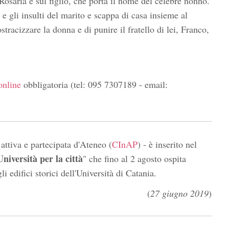
Rosaria e sul figlio, che porta il nome del celebre nonno.
e gli insulti del marito e scappa di casa insieme al
racizzare la donna e di punire il fratello di lei, Franco,
online
obbligatoria (tel: 095 7307189 - email:
attiva e partecipata d'Ateneo (
CInAP
) - è inserito nel
niversità per la città
" che fino al 2 agosto ospita
li edifici storici dell'Università di Catania.
(
27 giugno 2019
)