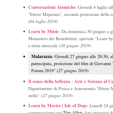
Conversazioni Atomiche
: Giovedì 4 luglio al
"Ettore Majorana", seconda proiezione della ras
(
04 luglio 2019
)
Learn by Music
: Da domenica 30 giugno a gio
Monastero dei Benedettini, speciale "Learn by
a tema musicale (
30 giugno 2019
)
Malarazza
: Giovedì 27 giugno alle 20:30, al
partecipata, proiezione del film di Giovann
Forum 2019" (
27 giugno 2019
)
Il senso della bellezza - Arte e Scienza al C
Dipartimento di Fisica e Astronomia "Ettore M
stelle" (
27 giugno 2019
)
Learn by Movies | Isle of Dogs
: Lunedì 24 gi
Tim Allen
conversazione con
, key animator d