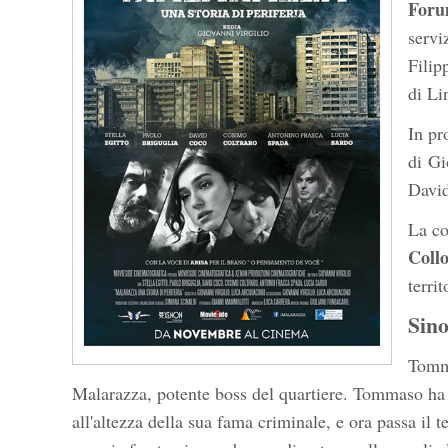
Forum
servi
Filip
di Li
In pr
di Gi
David
La co
Coll
terri
Sino
Tomma
Malarazza, potente boss del quartiere. Tommaso ha 
all'altezza della sua fama criminale, e ora passa il 