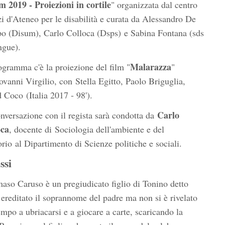
 2019 - Proiezioni in cortile
" organizzata dal centro
zi d'Ateneo per le disabilità e curata da Alessandro De
po (Disum), Carlo Colloca (Dsps) e Sabina Fontana (sds
ngue).
Malarazza
ogramma c'è la proiezione del film "
"
ovanni Virgilio, con Stella Egitto, Paolo Briguglia,
 Coco (Italia 2017 - 98').
Carlo
nversazione con il regista sarà condotta da
oca
, docente di Sociologia dell'ambiente e del
torio al Dipartimento di Scienze politiche e sociali.
ssi
so Caruso è un pregiudicato figlio di Tonino detto
ereditato il soprannome del padre ma non si è rivelato
tempo a ubriacarsi e a giocare a carte, scaricando la