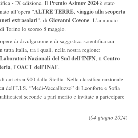
Premio Asimov 2024
tifica - IX edizione. Il
è stato
ALTRE TERRE, viaggio alla scoperta
nato all’opera “
aneti extrasolari
Giovanni Covone
”, di
. L’annuncio
 di Torino lo scorso 8 maggio.
pere di divulgazione e di saggistica scientifica cui
tutta Italia, tra i quali, nella nostra regione:
i Laboratori Nazionali
del Sud dell’INFN
Centro
, il
teria
OACT
dell’INAF
, l’
.
i cui circa 900 dalla Sicilia. Nella classifica nazionale
ca
dell’I.I.S. “Medi-Vaccalluzzo” di Leonforte e Sofia
ualificatesi seconde a pari merito e invitate a partecipare
(
04 giugno 2024
)