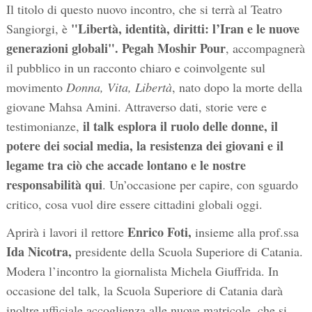
Il titolo di questo nuovo incontro, che si terrà al Teatro
"Libertà, identità, diritti: l’Iran e le nuove
Sangiorgi, è
generazioni globali". Pegah Moshir Pour
, accompagnerà
il pubblico in un racconto chiaro e coinvolgente sul
movimento
Donna, Vita, Libertà
, nato dopo la morte della
giovane Mahsa Amini. Attraverso dati, storie vere e
il talk esplora il ruolo delle donne, il
testimonianze,
potere dei social media, la resistenza dei giovani e il
legame tra ciò che accade lontano e le nostre
responsabilità qui
. Un’occasione per capire, con sguardo
critico, cosa vuol dire essere cittadini globali oggi.
Enrico Foti,
Aprirà i lavori il rettore
insieme alla prof.ssa
Ida Nicotra,
presidente della Scuola Superiore di Catania.
Modera l’incontro la giornalista Michela Giuffrida. In
occasione del talk, la Scuola Superiore di Catania darà
inoltre ufficiale accoglienza alle nuove matricole, che si