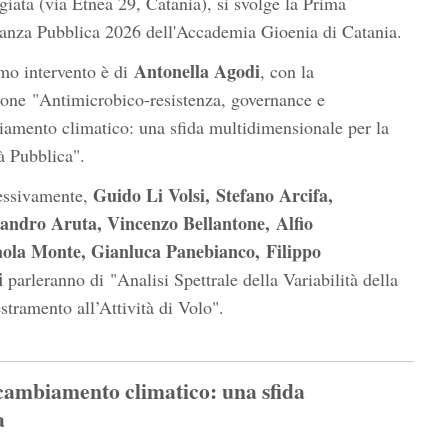
giata (via Etnea 29, Catania), si svolge la Prima
nza Pubblica 2026 dell'Accademia Gioenia di Catania.
Antonella Agodi
imo intervento è di
, con la
ione "Antimicrobico-resistenza, governance e
amento climatico: una sfida multidimensionale per la
à Pubblica".
Guido Li Volsi, Stefano Arcifa,
ssivamente,
sandro Aruta, Vincenzo Bellantone, Alfio
aola Monte, Gianluca Panebianco, Filippo
i
parleranno di "Analisi Spettrale della Variabilità della
tramento all’Attività di Volo".
cambiamento climatico: una sfida
a