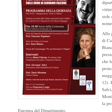
dipar
vitti
sede 
nome 
Alla 
di Ca
Bianc
presi
che h
proie
maggi
12). 
Salvi
Monta
la pr
Europea del Dipartimento.