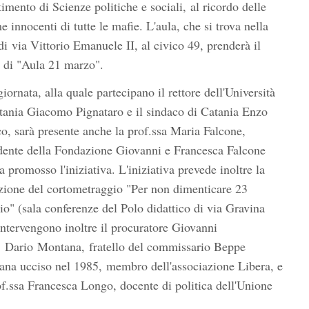
timento di Scienze politiche e sociali, al ricordo delle
me innocenti di tutte le mafie. L'aula, che si trova nella
di via Vittorio Emanuele II, al civico 49, prenderà il
di "Aula 21 marzo".
giornata, alla quale partecipano il rettore dell'Università
tania Giacomo Pignataro e il sindaco di Catania Enzo
o, sarà presente anche la prof.ssa Maria Falcone,
dente della Fondazione Giovanni e Francesca Falcone
a promosso l'iniziativa. L'iniziativa prevede inoltre la
zione del cortometraggio "Per non dimenticare 23
o" (sala conferenze del Polo didattico di via Gravina
Intervengono inoltre il procuratore Giovanni
, Dario Montana, fratello del commissario Beppe
na ucciso nel 1985, membro dell'associazione Libera, e
of.ssa Francesca Longo, docente di politica dell'Unione