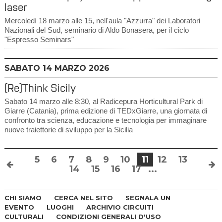
laser
Mercoledì 18 marzo alle 15, nell'aula "Azzurra" dei Laboratori
Nazionali del Sud, seminario di Aldo Bonasera, per il ciclo
"Espresso Seminars"
SABATO
14
MARZO 2026
(Re)Think Sicily
Sabato 14 marzo alle 8:30, al Radicepura Horticultural Park di
Giarre (Catania), prima edizione di TEDxGiarre, una giornata di
confronto tra scienza, educazione e tecnologia per immaginare
nuove traiettorie di sviluppo per la Sicilia
5
6
7
8
9
10
11
12
13
14
15
16
17
...
CHI SIAMO
CERCA NEL SITO
SEGNALA UN
EVENTO
LUOGHI
ARCHIVIO CIRCUITI
CULTURALI
CONDIZIONI GENERALI D'USO