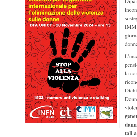
Dipar
incon
soste
IMM (
giorn
donn
L'inc
pensi
la co
ricon
Dichi
Donn
viole
gener
danni
tali 