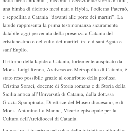
della tarda antichità”, racconta l’eccezionale storia di Iulia,
una bimba di diciotto mesi nata a Hybla, l’odierna Paternò,
e seppellita a Catania “davanti alle porte dei martiri”. La
lapide rappresenta la prima testimonianza sicuramente
databile oggi pervenuta della presenza a Catania del
cristianesimo e del culto dei martiri, tra cui sant’Agata e
sant’Euplio.
Il ritorno della lapide a Catania, fortemente auspicato da
Mons. Luigi Renna, Arcivescovo Metropolita di Catania, è
stato reso possibile grazie al contributo della prof.ssa
Cristina Soraci, docente di Storia romana e di Storia della
Sicilia antica all’Università di Catania, della dott.ssa
Grazia Spampinato, Direttrice del Museo diocesano, e di
Mons. Antonino La Manna, Vicario episcopale per la
Cultura dell’Arcidiocesi di Catania.
La mostra si inserisce nel solco delle iniziative culturali e